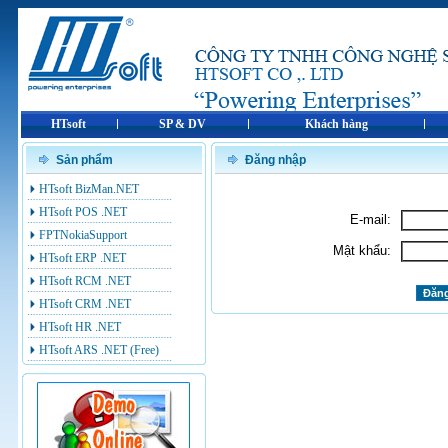
HTsoft
SP & DV
Khách hàng
Sản phẩm
Đăng nhập
HTsoft BizMan.NET
HTsoft POS .NET
E-mail:
FPTNokiaSupport
Mật khẩu:
HTsoft ERP .NET
HTsoft RCM .NET
HTsoft CRM .NET
HTsoft HR .NET
HTsoft ARS .NET (Free)