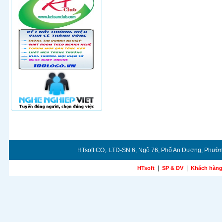
HTsoft CO,. LTD-SN 6, Ngõ 76, Phố An Dương, Phườn
|
|
HTsoft
SP & DV
Khách hàn