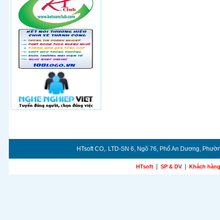
HTsoft CO,. LTD-SN 6, Ngõ 76, Phố An Dương, Phườn
|
|
HTsoft
SP & DV
Khách hàn