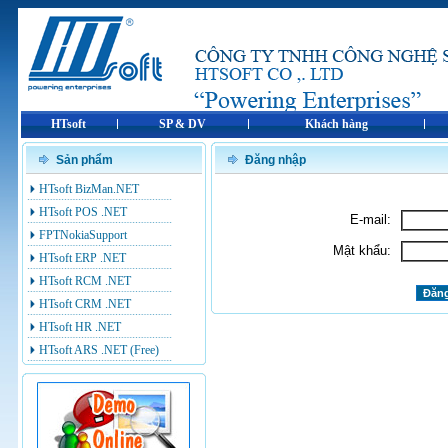
HTsoft
SP & DV
Khách hàng
Sản phẩm
Đăng nhập
HTsoft BizMan.NET
HTsoft POS .NET
E-mail:
FPTNokiaSupport
Mật khẩu:
HTsoft ERP .NET
HTsoft RCM .NET
HTsoft CRM .NET
HTsoft HR .NET
HTsoft ARS .NET (Free)